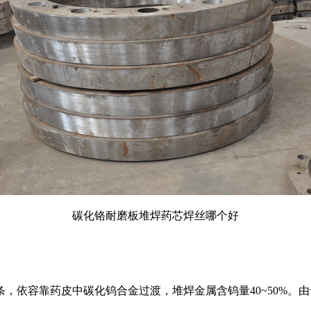
碳化铬耐磨板堆焊药芯焊丝哪个好
依容靠药皮中碳化钨合金过渡，堆焊金属含钨量40~50%。