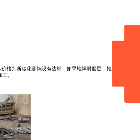
在线
在
从价格判断碳化容钨没有达标，如果堆焊耐磨层，推荐选择北盐
加工。
咨询
19133
客服q
34256