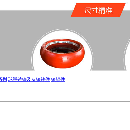
系列
球墨铸铁及灰铸铁件
铸钢件