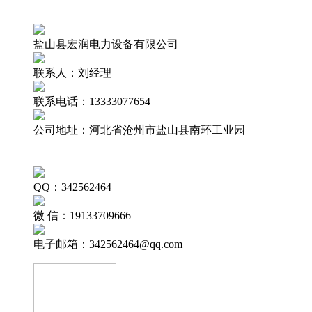
盐山县宏润电力设备有限公司
联系人：刘经理
联系电话：13333077654
公司地址：河北省沧州市盐山县南环工业园
QQ：342562464
微 信：19133709666
电子邮箱：342562464@qq.com